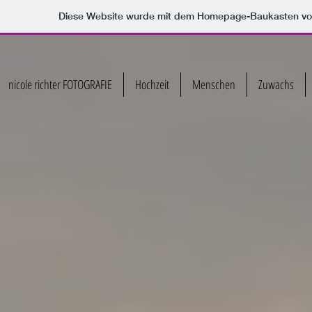
Diese Website wurde mit dem Homepage-Baukasten v
nicole richter FOTOGRAFIE
Hochzeit
Menschen
Zuwachs